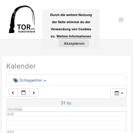
Zum
2:00
Inhalt
Durch die weitere Nutzung
springen
der Seite stimmst du der
Main
3:00
Verwendung von Cookies
Men
zu.
Weitere Informationen
Akzeptieren
4:00
5:00
Kalender
6:00
Schlagwörter
7:00
31
So.
Ganztägig
8:00
9:00