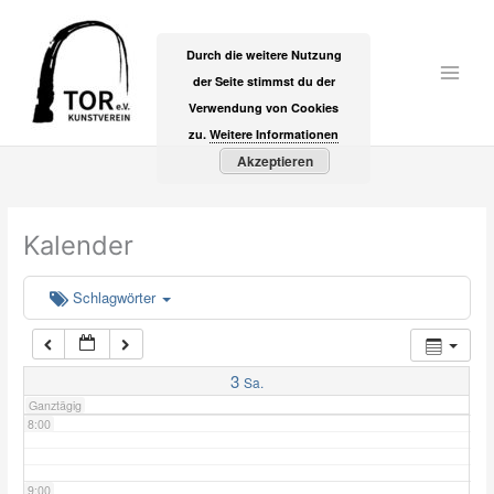
Zum
2:00
Inhalt
Durch die weitere Nutzung
springen
der Seite stimmst du der
Main
3:00
Verwendung von Cookies
Men
zu.
Weitere Informationen
Akzeptieren
4:00
5:00
Kalender
6:00
Schlagwörter
7:00
3
Sa.
Ganztägig
8:00
9:00