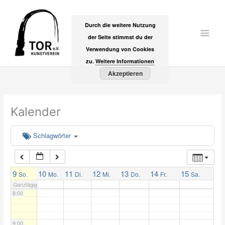
Zum
2:00
Inhalt
Durch die weitere Nutzung
springen
der Seite stimmst du der
Main
3:00
Verwendung von Cookies
Men
zu.
Weitere Informationen
Akzeptieren
4:00
5:00
Kalender
6:00
Schlagwörter
7:00
9
10
11
12
13
14
15
So.
Mo.
Di.
Mi.
Do.
Fr.
Sa.
Ganztägig
8:00
9:00