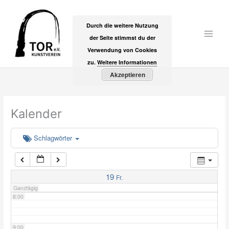
Zum
2:00
Inhalt
Durch die weitere Nutzung
springen
der Seite stimmst du der
Main
3:00
Verwendung von Cookies
Men
zu.
Weitere Informationen
Akzeptieren
4:00
5:00
Kalender
6:00
Schlagwörter
7:00
19
Fr.
Ganztägig
8:00
9:00