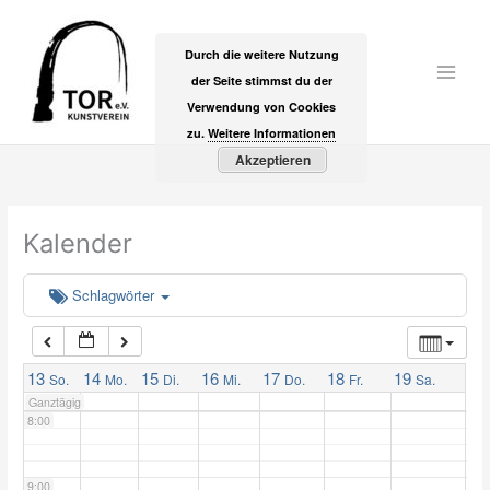
Zum
2:00
Inhalt
Durch die weitere Nutzung
springen
der Seite stimmst du der
Main
3:00
Verwendung von Cookies
Men
zu.
Weitere Informationen
Akzeptieren
4:00
5:00
Kalender
6:00
Schlagwörter
7:00
13
14
15
16
17
18
19
So.
Mo.
Di.
Mi.
Do.
Fr.
Sa.
Ganztägig
8:00
9:00