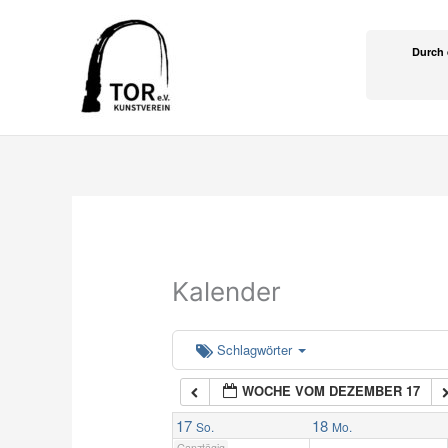
Zum
Inhalt
1:00
Durch 
springen
2:00
3:00
4:00
Kalender
5:00
6:00
Schlagwörter
WOCHE VOM DEZEMBER 17
7:00
17
18
So.
Mo.
Ganztägig