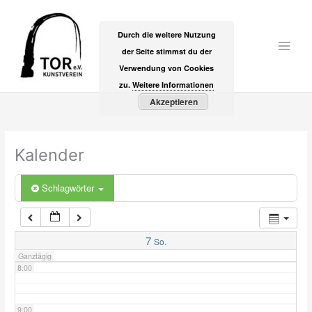
Zum
2:00
Inhalt
Durch die weitere Nutzung
springen
der Seite stimmst du der
Main
3:00
Verwendung von Cookies
Men
zu.
Weitere Informationen
Akzeptieren
4:00
5:00
Kalender
6:00
Schlagwörter
7:00
7
So.
Ganztägig
8:00
9:00