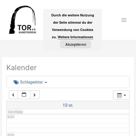
Zum
2:00
Inhalt
Durch die weitere Nutzung
springen
der Seite stimmst du der
Main
3:00
Verwendung von Cookies
Men
zu.
Weitere Informationen
Akzeptieren
4:00
5:00
Kalender
6:00
Schlagwörter
7:00
19
Mi.
Ganztägig
8:00
9:00