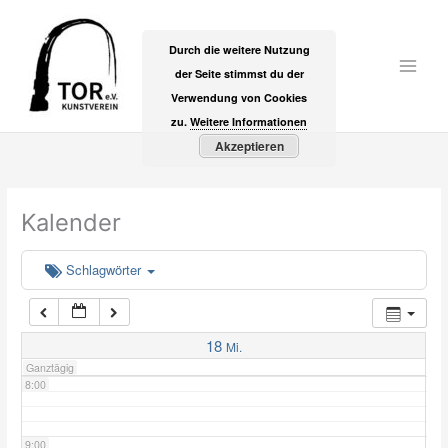
Zum
2:00
Inhalt
Durch die weitere Nutzung
springen
der Seite stimmst du der
Main
3:00
Verwendung von Cookies
Men
zu.
Weitere Informationen
Akzeptieren
4:00
5:00
Kalender
6:00
Schlagwörter
7:00
18
Mi.
Ganztägig
8:00
9:00