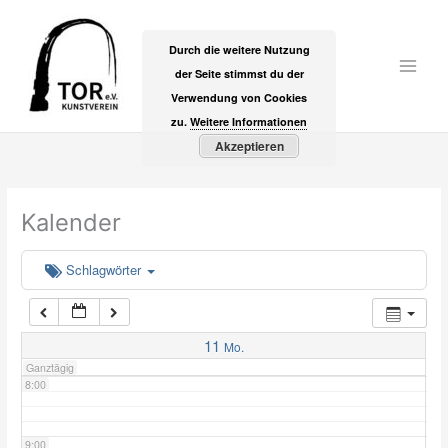
Zum
2:00
Inhalt
Durch die weitere Nutzung
springen
der Seite stimmst du der
Main
3:00
Verwendung von Cookies
Men
zu.
Weitere Informationen
Akzeptieren
4:00
5:00
Kalender
6:00
Schlagwörter
7:00
11
Mo.
Ganztägig
8:00
9:00