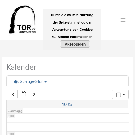
Zum
2:00
Inhalt
Durch die weitere Nutzung
springen
der Seite stimmst du der
Main
3:00
Verwendung von Cookies
Men
zu.
Weitere Informationen
Akzeptieren
4:00
5:00
Kalender
6:00
Schlagwörter
7:00
10
Sa.
Ganztägig
8:00
9:00