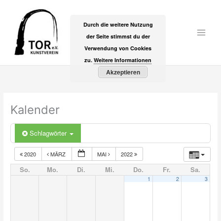
Zum
Inhalt
Durch die weitere Nutzung
springen
der Seite stimmst du der
Main
Verwendung von Cookies
Men
zu.
Weitere Informationen
Akzeptieren
Kalender
Schlagwörter
2020
MÄRZ
MAI
2022
So.
Mo.
Di.
Mi.
Do.
Fr.
Sa.
1
2
3