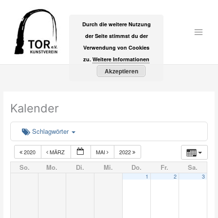
Zum
Inhalt
Durch die weitere Nutzung
springen
der Seite stimmst du der
Main
Verwendung von Cookies
Men
zu.
Weitere Informationen
Akzeptieren
Kalender
Schlagwörter
2020
MÄRZ
MAI
2022
So.
Mo.
Di.
Mi.
Do.
Fr.
Sa.
1
2
3