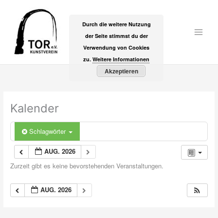
Zum
Inhalt
Durch die weitere Nutzung
springen
der Seite stimmst du der
Main
Verwendung von Cookies
Men
zu.
Weitere Informationen
Akzeptieren
Kalender
Schlagwörter
AUG. 2026
Zurzeit gibt es keine bevorstehenden Veranstaltungen.
AUG. 2026