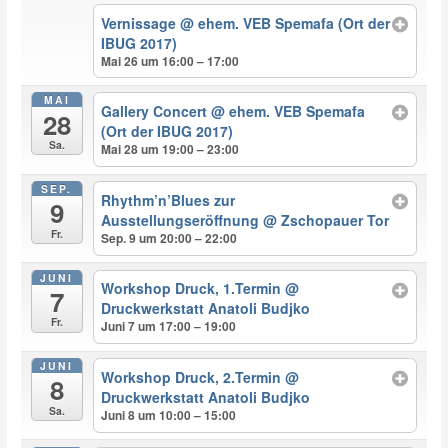
Vernissage
@ ehem. VEB Spemafa (Ort der
IBUG 2017)
Mai 26 um 16:00 – 17:00
MAI
Gallery Concert
@ ehem. VEB Spemafa
28
(Ort der IBUG 2017)
Sa.
Mai 28 um 19:00 – 23:00
SEP.
Rhythm’n’Blues zur
9
Ausstellungseröffnung
@ Zschopauer Tor
Fr.
Sep. 9 um 20:00 – 22:00
JUNI
Workshop Druck, 1.Termin
@
7
Druckwerkstatt Anatoli Budjko
Fr.
Juni 7 um 17:00 – 19:00
JUNI
Workshop Druck, 2.Termin
@
8
Druckwerkstatt Anatoli Budjko
Sa.
Juni 8 um 10:00 – 15:00