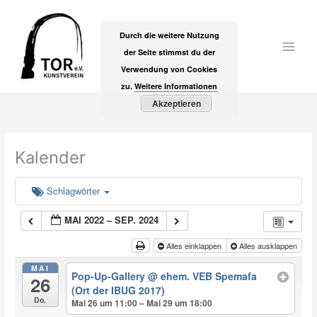
Zum
Inhalt
Durch die weitere Nutzung
springen
der Seite stimmst du der
Main
Verwendung von Cookies
Men
zu.
Weitere Informationen
Akzeptieren
Kalender
Schlagwörter
MAI 2022 – SEP. 2024
Alles einklappen
Alles ausklappen
MAI
Pop-Up-Gallery
@ ehem. VEB Spemafa
26
(Ort der IBUG 2017)
Do.
Mai 26 um 11:00 – Mai 29 um 18:00